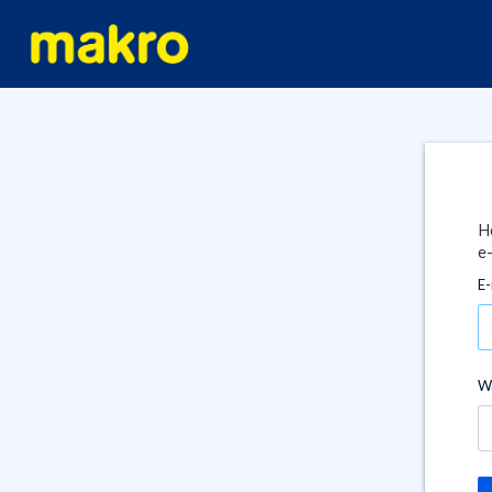
H
e-
E-
W